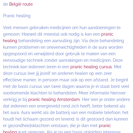
de
België route
.
Pranic healing
Veel mensen gebruiken medicijnen om hun aandoeningen te
genezen. Hoewel dit meestal ook nodig is kan een
pranic
healing
behandeling een aanvulling zijn. Via deze behandeling
kunnen problemen en onevenwichtigheden in de aura worden
opgespoord en verwijderd door gebruik te maken van een
eenvoudige techniek zonder aanrakingen en medicijnen. Deze
techniek kan iedereen leren in een
pranic healing cursus
. Met
deze cursus leer jij jezelf en anderen healen op een zeer
effectieve manier, in persoon maar ook op een afstand. Je begint
met de basis cursus van twee dagen waarna je in staat bent veel
voorkomende klachten te behandelen. Meer informatie hierover
verkrijg je bij
pranic healing Amsterdam
. Hier leer je onder andere
dat iedereen een energieveld rond zich heeft, beter bekend als
het aura. Aura werkt als de batterij van een mobiele telefoon; het
houdt het lichaam gezond en levend. Is dit gestoord dan kunnen
er gezondheidsklachten ontstaan, die je dan met
pranic
healing
kunt genezen. Als je na een basis opleiding interesse