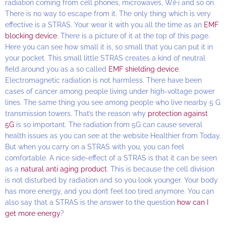
radiation coming from cell phones, microwaves, WiFi and so on.
There is no way to escape from it. The only thing which is very
effective is a STRAS. Your wear it with you all the time as an
EMF
blocking device
. There is a picture of it at the top of this page.
Here you can see how small it is, so small that you can put it in
your pocket. This small little STRAS creates a kind of neutral
field around you as a so called
EMF shielding device
.
Electromagnetic radiation is not harmless. There have been
cases of cancer among people living under high-voltage power
lines. The same thing you see among people who live nearby 5 G
transmission towers. That’s the reason why
protection against
5G
is so important. The radiation from 5G can cause several
health issues as you can see at the website Healthier from Today.
But when you carry on a STRAS with you, you can feel
comfortable. A nice side-effect of a STRAS is that it can be seen
as a
natural anti aging product
. This is because the cell division
is not disturbed by radiation and so you look younger. Your body
has more energy, and you don’t feel too tired anymore. You can
also say that a STRAS is the answer to the question
how can I
get more energy
?