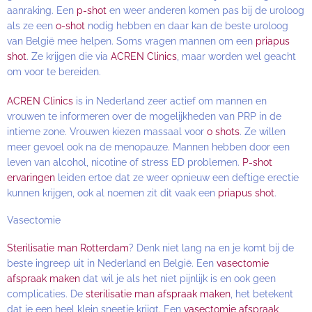
aanraking. Een
p-shot
en weer anderen komen pas bij de uroloog
als ze een
o-shot
nodig hebben en daar kan de beste uroloog
van België mee helpen. Soms vragen mannen om een
priapus
shot
. Ze krijgen die via
ACREN Clinics
, maar worden wel geacht
om voor te bereiden.
ACREN Clinics
is in Nederland zeer actief om mannen en
vrouwen te informeren over de mogelijkheden van PRP in de
intieme zone. Vrouwen kiezen massaal voor
o shots
. Ze willen
meer gevoel ook na de menopauze. Mannen hebben door een
leven van alcohol, nicotine of stress ED problemen.
P-shot
ervaringen
leiden ertoe dat ze weer opnieuw een deftige erectie
kunnen krijgen, ook al noemen zit dit vaak een
priapus shot
.
Vasectomie
Sterilisatie man Rotterdam
? Denk niet lang na en je komt bij de
beste ingreep uit in Nederland en België. Een
vasectomie
afspraak maken
dat wil je als het niet pijnlijk is en ook geen
complicaties. De
sterilisatie man afspraak maken
, het betekent
dat je een heel klein sneetje krijgt. Een
vasectomie afspraak