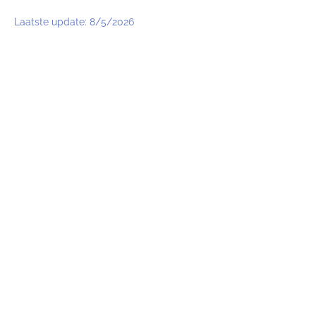
Ga
naar
Laatste update:
8/5/2026
de
inhoud
NIEUWE TIJDS ONDERNEMEN