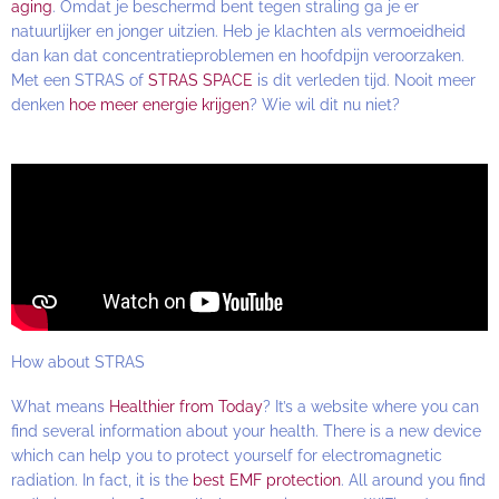
aging
. Omdat je beschermd bent tegen straling ga je er
natuurlijker en jonger uitzien. Heb je klachten als vermoeidheid
dan kan dat concentratieproblemen en hoofdpijn veroorzaken.
Met een STRAS of
STRAS SPACE
is dit verleden tijd. Nooit meer
denken
hoe meer energie krijgen
? Wie wil dit nu niet?
How about STRAS
What means
Healthier from Today
? It’s a website where you can
find several information about your health. There is a new device
which can help you to protect yourself for electromagnetic
radiation. In fact, it is the
best EMF protection
. All around you find