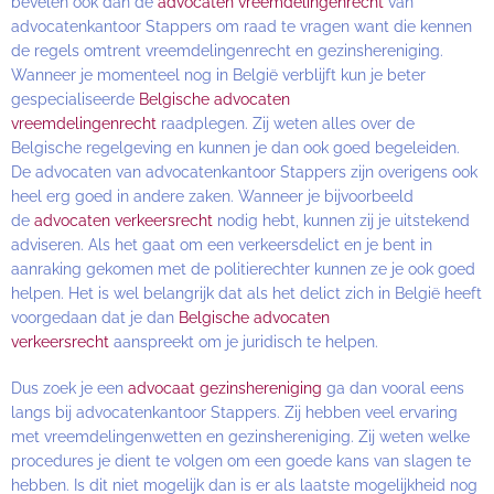
bevelen ook dan de
advocaten vreemdelingenrecht
van
advocatenkantoor Stappers om raad te vragen want die kennen
de regels omtrent vreemdelingenrecht en gezinshereniging.
Wanneer je momenteel nog in België verblijft kun je beter
gespecialiseerde
Belgische advocaten
vreemdelingenrecht
raadplegen. Zij weten alles over de
Belgische regelgeving en kunnen je dan ook goed begeleiden.
De advocaten van advocatenkantoor Stappers zijn overigens ook
heel erg goed in andere zaken. Wanneer je bijvoorbeeld
de
advocaten verkeersrecht
nodig hebt, kunnen zij je uitstekend
adviseren. Als het gaat om een verkeersdelict en je bent in
aanraking gekomen met de politierechter kunnen ze je ook goed
helpen. Het is wel belangrijk dat als het delict zich in België heeft
voorgedaan dat je dan
Belgische advocaten
verkeersrecht
aanspreekt om je juridisch te helpen.
Dus zoek je een
advocaat gezinshereniging
ga dan vooral eens
langs bij advocatenkantoor Stappers. Zij hebben veel ervaring
met vreemdelingenwetten en gezinshereniging. Zij weten welke
procedures je dient te volgen om een goede kans van slagen te
hebben. Is dit niet mogelijk dan is er als laatste mogelijkheid nog