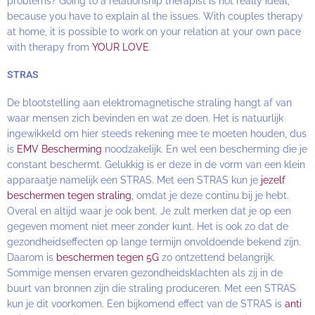
problems? Going to a relationship therapist is not really ideal,
because you have to explain al the issues. With couples therapy
at home, it is possible to work on your relation at your own pace
with therapy from
YOUR LOVE
.
STRAS
De blootstelling aan elektromagnetische straling hangt af van
waar mensen zich bevinden en wat ze doen. Het is natuurlijk
ingewikkeld om hier steeds rekening mee te moeten houden, dus
is
EMV Bescherming
noodzakelijk. En wel een bescherming die je
constant beschermt. Gelukkig is er deze in de vorm van een klein
apparaatje namelijk een STRAS. Met een STRAS kun je
jezelf
beschermen tegen straling
, omdat je deze continu bij je hebt.
Overal en altijd waar je ook bent. Je zult merken dat je op een
gegeven moment niet meer zonder kunt. Het is ook zo dat de
gezondheidseffecten op lange termijn onvoldoende bekend zijn.
Daarom is
beschermen tegen 5G
zo ontzettend belangrijk.
Sommige mensen ervaren gezondheidsklachten als zij in de
buurt van bronnen zijn die straling produceren. Met een STRAS
kun je dit voorkomen. Een bijkomend effect van de STRAS is
anti